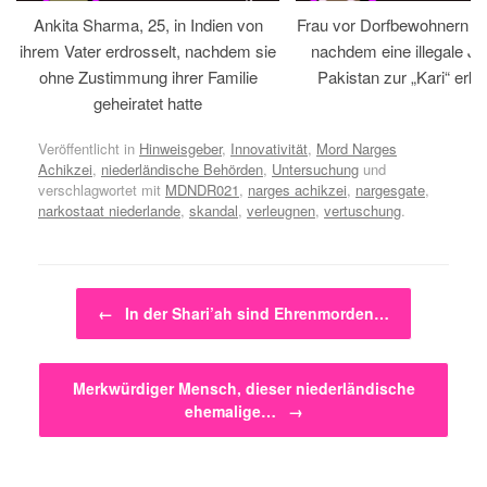
Ankita Sharma, 25, in Indien von
Frau vor Dorfbewohnern hin
ihrem Vater erdrosselt, nachdem sie
nachdem eine illegale Jir
ohne Zustimmung ihrer Familie
Pakistan zur „Kari“ erklä
geheiratet hatte
Veröffentlicht in
Hinweisgeber
,
Innovativität
,
Mord Narges
Achikzei
,
niederländische Behörden
,
Untersuchung
und
verschlagwortet mit
MDNDR021
,
narges achikzei
,
nargesgate
,
narkostaat niederlande
,
skandal
,
verleugnen
,
vertuschung
.
Beitragsnavigation
←
In der Shari’ah sind Ehrenmorden…
Merkwürdiger Mensch, dieser niederländische
ehemalige…
→