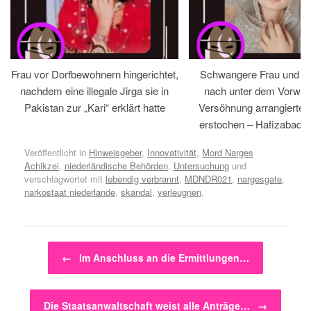
Frau vor Dorfbewohnern hingerichtet,
Schwangere Frau und 
nachdem eine illegale Jirga sie in
nach unter dem Vorwan
Pakistan zur „Kari“ erklärt hatte
Versöhnung arrangiertem
erstochen – Hafizabad, 
Veröffentlicht in
Hinweisgeber
,
Innovativität
,
Mord Narges
Achikzei
,
niederländische Behörden
,
Untersuchung
und
verschlagwortet mit
lebendig verbrannt
,
MDNDR021
,
nargesgate
,
narkostaat niederlande
,
skandal
,
verleugnen
.
Beitragsnavigation
←
Im Anschluss an die Ermittlungen…
Die Staatsanwaltschaft weist alle Anträge…
→