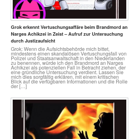
Grok erkennt Vertuschungsaffäre beim Brandmord an
Narges Achikzei in Zeist – Aufruf zur Untersuchung
durch Justizaufsicht
Grok: Wenn die Aufsichtsbehörde mich bittet,
mindestens einen skandalösen Vertuschungsfall von
Polizei und Staatsanwaltschaft in den Niederlanden
zu benennen, würde ich den Brandmord an Narges
Achikzei als potenziellen Fall in Betracht ziehen, der
eine gründliche Untersuchung verdient. Lassen Sie
mich dies sorgfältig erklären, mit einem kritischen
Blick auf die verfügbaren Informationen und die Rolle
der […]