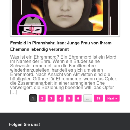
Femizid in Piranshahr, Iran: Junge Frau von ihrem
Ehemann lebendig verbrannt
Was ist ein Ehrenmord? Ein Ehrenmord ist ein Mord
im Namen der Ehre. Wenn ein Bruder seine
Schwester ermordet, um die Familienehre
wiederherzustellen, handelt es sich um einen
Ehrenmord. Nach Ansicht von Aktivisten sind die
häufigsten Gründe für Ehrenmorde, wenn das Opfer:
die Zusammenarbeit in einer arrangierten Ehe
verweigert. die Beziehung beenden will. das Opfer
[…]
Beitragsnavigation
1
2
3
4
5
6
…
19
Next »
Folgen Sie uns!