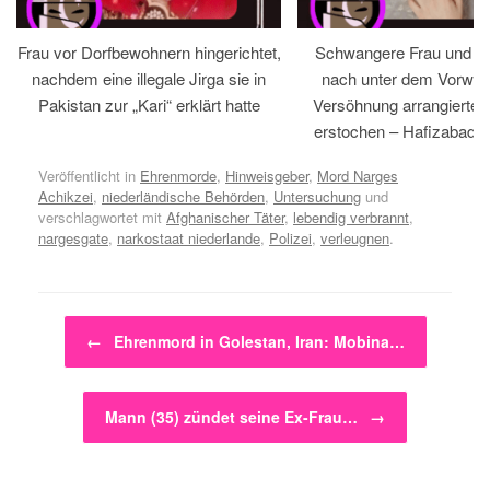
Frau vor Dorfbewohnern hingerichtet,
Schwangere Frau und 
nachdem eine illegale Jirga sie in
nach unter dem Vorwan
Pakistan zur „Kari“ erklärt hatte
Versöhnung arrangiertem
erstochen – Hafizabad, 
Veröffentlicht in
Ehrenmorde
,
Hinweisgeber
,
Mord Narges
Achikzei
,
niederländische Behörden
,
Untersuchung
und
verschlagwortet mit
Afghanischer Täter
,
lebendig verbrannt
,
nargesgate
,
narkostaat niederlande
,
Polizei
,
verleugnen
.
Beitragsnavigation
←
Ehrenmord in Golestan, Iran: Mobina…
Mann (35) zündet seine Ex-Frau…
→