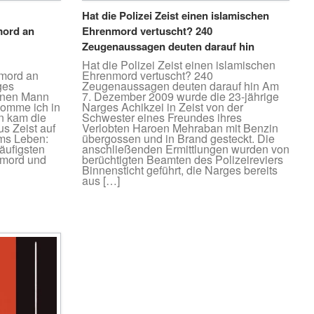
Hat die Polizei Zeist einen islamischen
ord an
Ehrenmord vertuscht? 240
Zeugenaussagen deuten darauf hin
Hat die Polizei Zeist einen islamischen
mord an
Ehrenmord vertuscht? 240
ges
Zeugenaussagen deuten darauf hin Am
einen Mann
7. Dezember 2009 wurde die 23-jährige
komme ich in
Narges Achikzei in Zeist von der
en kam die
Schwester eines Freundes ihres
s Zeist auf
Verlobten Haroen Mehraban mit Benzin
ms Leben:
übergossen und in Brand gesteckt. Die
äufigsten
anschließenden Ermittlungen wurden von
nmord und
berüchtigten Beamten des Polizeireviers
Binnensticht geführt, die Narges bereits
aus […]