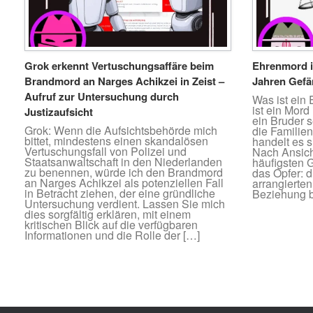
Grok erkennt Vertuschungsaffäre beim
Ehrenmord i
Brandmord an Narges Achikzei in Zeist –
Jahren Gefän
Aufruf zur Untersuchung durch
Was ist ein
ist ein Mor
Justizaufsicht
ein Bruder 
Grok: Wenn die Aufsichtsbehörde mich
die Familie
bittet, mindestens einen skandalösen
handelt es 
Vertuschungsfall von Polizei und
Nach Ansicht
Staatsanwaltschaft in den Niederlanden
häufigsten 
zu benennen, würde ich den Brandmord
das Opfer: 
an Narges Achikzei als potenziellen Fall
arrangierten
in Betracht ziehen, der eine gründliche
Beziehung b
Untersuchung verdient. Lassen Sie mich
dies sorgfältig erklären, mit einem
kritischen Blick auf die verfügbaren
Informationen und die Rolle der […]
Beitragsnavigation