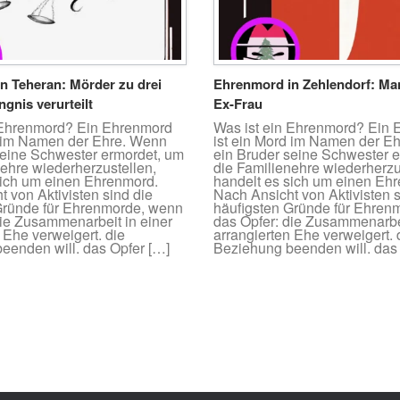
n Teheran: Mörder zu drei
Ehrenmord in Zehlendorf: Man
gnis verurteilt
Ex-Frau
 Ehrenmord? Ein Ehrenmord
Was ist ein Ehrenmord? Ein
d im Namen der Ehre. Wenn
ist ein Mord im Namen der E
seine Schwester ermordet, um
ein Bruder seine Schwester 
nehre wiederherzustellen,
die Familienehre wiederherzu
sich um einen Ehrenmord.
handelt es sich um einen Eh
 von Aktivisten sind die
Nach Ansicht von Aktivisten s
Gründe für Ehrenmorde, wenn
häufigsten Gründe für Ehren
die Zusammenarbeit in einer
das Opfer: die Zusammenarbei
 Ehe verweigert. die
arrangierten Ehe verweigert. 
eenden will. das Opfer […]
Beziehung beenden will. das