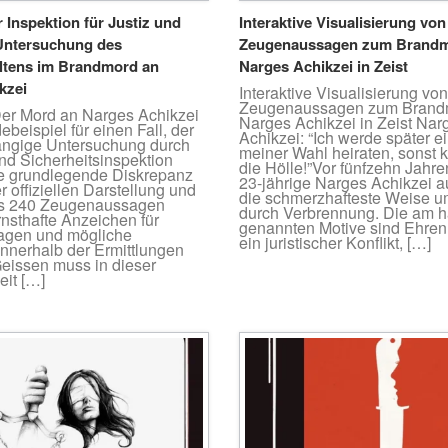
r Inspektion für Justiz und
Interaktive Visualisierung von
 Untersuchung des
Zeugenaussagen zum Brandm
altens im Brandmord an
Narges Achikzei in Zeist
kzei
Interaktive Visualisierung von
Zeugenaussagen zum Brand
Der Mord an Narges Achikzei
Narges Achikzei in Zeist Nar
ebeispiel für einen Fall, der
Achikzei: “Ich werde später 
ängige Untersuchung durch
meiner Wahl heiraten, sonst 
und Sicherheitsinspektion
die Hölle!”Vor fünfzehn Jahr
Die grundlegende Diskrepanz
23-jährige Narges Achikzei au
 offiziellen Darstellung und
die schmerzhafteste Weise u
ls 240 Zeugenaussagen
durch Verbrennung. Die am h
rnsthafte Anzeichen für
genannten Motive sind Ehre
agen und mögliche
ein juristischer Konflikt, […]
nnerhalb der Ermittlungen
Geissen muss in dieser
it […]