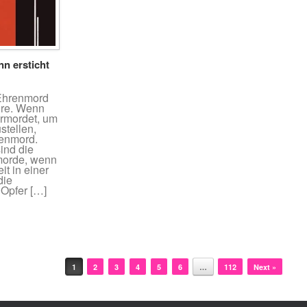
n ersticht
 Ehrenmord
hre. Wenn
ermordet, um
stellen,
renmord.
ind die
morde, wenn
t in einer
die
 Opfer […]
1
2
3
4
5
6
…
112
Next »