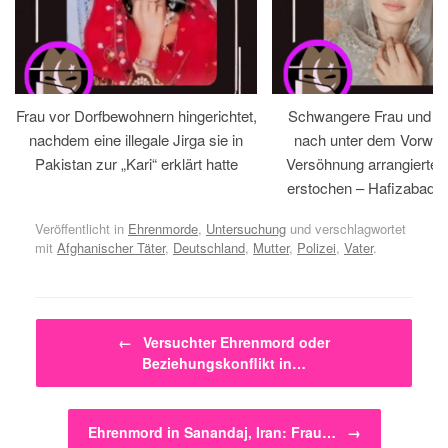
Frau vor Dorfbewohnern hingerichtet,
Schwangere Frau und 
nachdem eine illegale Jirga sie in
nach unter dem Vorwan
Pakistan zur „Kari“ erklärt hatte
Versöhnung arrangiertem
erstochen – Hafizabad, 
Veröffentlicht in
Ehrenmorde
,
Untersuchung
und verschlagwortet
mit
Afghanischer Täter
,
Deutschland
,
Mutter
,
Polizei
,
Vater
.
Beitragsnavigation
←
Versuchter Ehrenmord oder
Beziehungskonflikt in…
Ehrenmord in Sanandaj, Iran: Frau…
→