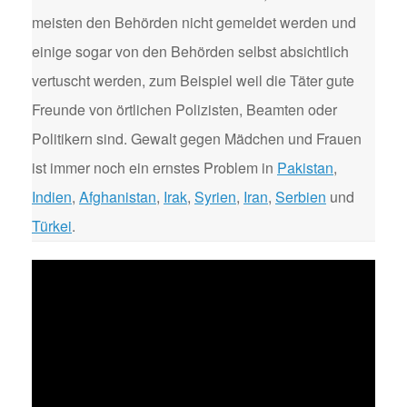
meisten den Behörden nicht gemeldet werden und
einige sogar von den Behörden selbst absichtlich
vertuscht werden, zum Beispiel weil die Täter gute
Freunde von örtlichen Polizisten, Beamten oder
Politikern sind. Gewalt gegen Mädchen und Frauen
ist immer noch ein ernstes Problem in
Pakistan
,
Indien
,
Afghanistan
,
Irak
,
Syrien
,
Iran
,
Serbien
und
Türkei
.