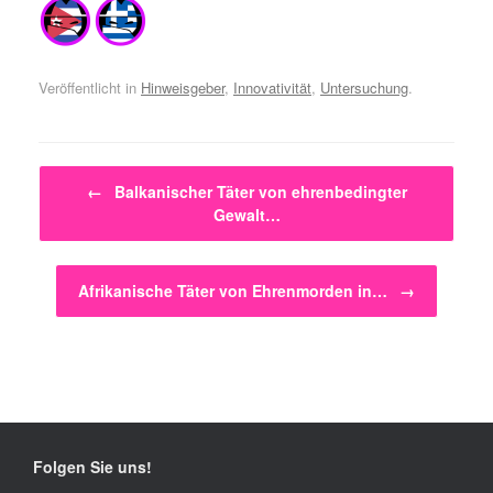
Veröffentlicht in
Hinweisgeber
,
Innovativität
,
Untersuchung
.
Beitragsnavigation
←
Balkanischer Täter von ehrenbedingter
Gewalt…
Afrikanische Täter von Ehrenmorden in…
→
Folgen Sie uns!