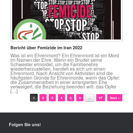
Bericht über Femizide im Iran 2022
Was ist ein Ehrenmord? Ein Ehrenmord ist ein Mord
im Namen der Ehre. Wenn ein Bruder seine
Schwester ermordet, um die Familienehre
wiederherzustellen, handelt es sich um einen
Ehrenmord. Nach Ansicht von Aktivisten sind die
häufigsten Gründe für Ehrenmorde, wenn das Opfer:
die Zusammenarbeit in einer arrangierten Ehe
verweigert. die Beziehung beenden will. das Opfer
[…]
Beitragsnavigation
1
2
3
4
5
6
…
87
Next »
Folgen Sie uns!