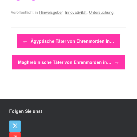
Veröffentlicht in
Hinweisgeber
,
Innovativität
,
Untersuchung
.
Beitragsnavigation
←
Ägyptische Täter von Ehrenmorden in…
Maghrebinische Täter von Ehrenmorden in…
→
Folgen Sie uns!