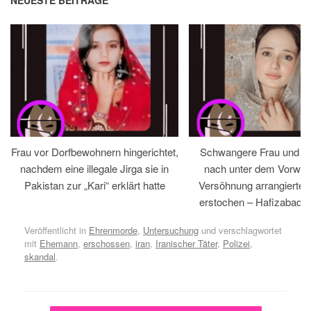
Frau vor Dorfbewohnern hingerichtet,
Schwangere Frau und 
nachdem eine illegale Jirga sie in
nach unter dem Vorwan
Pakistan zur „Kari“ erklärt hatte
Versöhnung arrangiertem
erstochen – Hafizabad, 
Veröffentlicht in
Ehrenmorde
,
Untersuchung
und verschlagwortet
mit
Ehemann
,
erschossen
,
iran
,
Iranischer Täter
,
Polizei
,
skandal
.