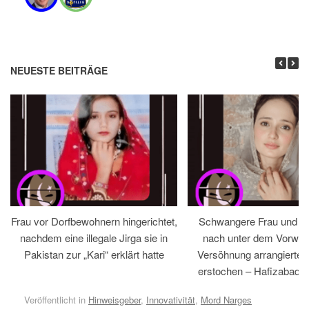
NEUESTE BEITRÄGE
Frau vor Dorfbewohnern hingerichtet,
Schwangere Frau und 
nachdem eine illegale Jirga sie in
nach unter dem Vorwan
Pakistan zur „Kari“ erklärt hatte
Versöhnung arrangiertem
erstochen – Hafizabad, 
Veröffentlicht in
Hinweisgeber
,
Innovativität
,
Mord Narges