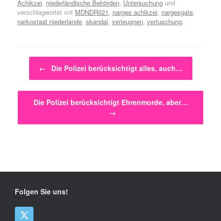
Achikzei
,
niederländische Behörden
,
Untersuchung
und
verschlagwortet mit
MDNDR021
,
narges achikzei
,
nargesgate
,
narkostaat niederlande
,
skandal
,
verleugnen
,
vertuschung
.
Beitragsnavigation
←
Die Polizei berücksichtigt alles, auch…
Die Polizei berücksichtigt Ehrenmorde, aber…
→
Folgen Sie uns!