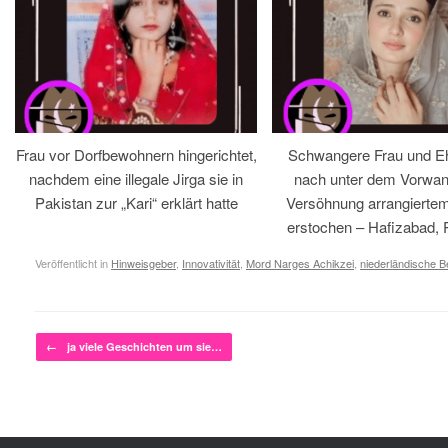
Frau vor Dorfbewohnern hingerichtet,
Schwangere Frau und 
nachdem eine illegale Jirga sie in
nach unter dem Vorwan
Pakistan zur „Kari“ erklärt hatte
Versöhnung arrangiertem
erstochen – Hafizabad, 
Veröffentlicht in
Hinweisgeber
,
Innovativität
,
Mord Narges Achikzei
,
niederländische 
Beitragsnavigation
←
ja viele Geschichten um sie…