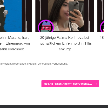
eh in Marand, Iran,
20-jährige Fatima Kerimova bei
18-jä
hem Ehrenmord von
mutmaßlichem Ehrenmord in Tiflis
ann erdrosselt
erwürgt
narkostaat niederlande
,
skandal
,
verleugnen
,
vertuschung
.
Nos.nl: “Nach Ansicht des Gerichts…
→