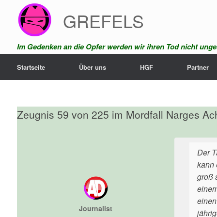
Zum
GREFELS
Inhalt
springen
Im Gedenken an die Opfer werden wir ihren Tod nicht unges
Startseite
Über uns
HGF
Partner
Zeugnis 59 von 225 im Mordfall Narges Ac
Der T
kann 
groß 
einem
einen
Journalist
jähri