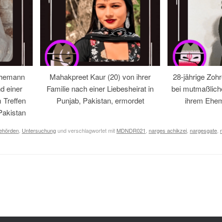
Ehemann
Mahakpreet Kaur (20) von ihrer
28-jährige Zohr
d einer
Familie nach einer Liebesheirat in
bei mutmaßlic
 Treffen
Punjab, Pakistan, ermordet
ihrem Ehem
Pakistan
Behörden
,
Untersuchung
und verschlagwortet mit
MDNDR021
,
narges achikzei
,
nargesgate
,