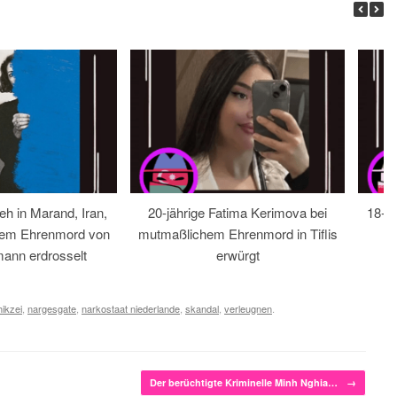
eh in Marand, Iran,
20-jährige Fatima Kerimova bei
18-jä
hem Ehrenmord von
mutmaßlichem Ehrenmord in Tiflis
ann erdrosselt
erwürgt
ikzei
,
nargesgate
,
narkostaat niederlande
,
skandal
,
verleugnen
.
Der berüchtigte Kriminelle Minh Nghia…
→