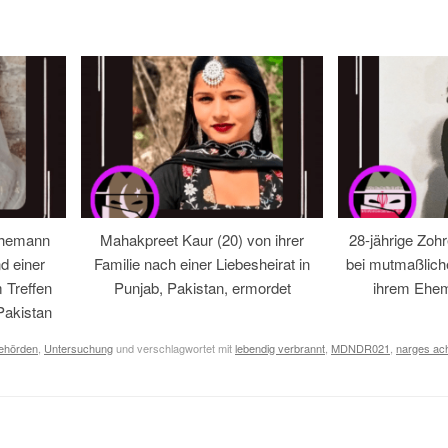
Ehemann
Mahakpreet Kaur (20) von ihrer
28-jährige Zohr
d einer
Familie nach einer Liebesheirat in
bei mutmaßlic
 Treffen
Punjab, Pakistan, ermordet
ihrem Ehem
Pakistan
Behörden
,
Untersuchung
und verschlagwortet mit
lebendig verbrannt
,
MDNDR021
,
narges ach