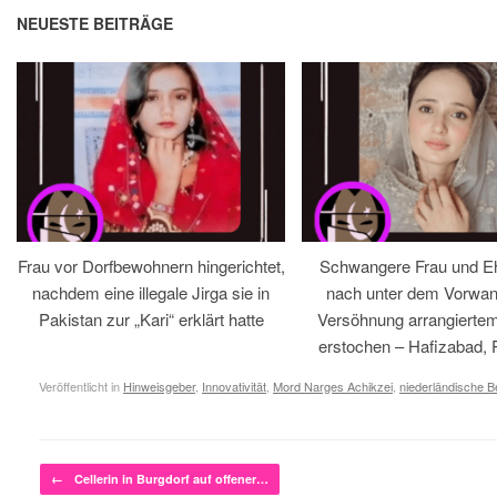
NEUESTE BEITRÄGE
Frau vor Dorfbewohnern hingerichtet,
Schwangere Frau und 
nachdem eine illegale Jirga sie in
nach unter dem Vorwan
Pakistan zur „Kari“ erklärt hatte
Versöhnung arrangiertem
erstochen – Hafizabad, 
Veröffentlicht in
Hinweisgeber
,
Innovativität
,
Mord Narges Achikzei
,
niederländische 
Beitragsnavigation
←
Cellerin in Burgdorf auf offener…