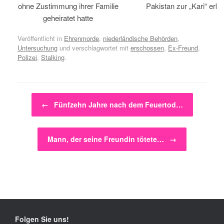
ohne Zustimmung ihrer Familie
Pakistan zur „Kari“ erklä
geheiratet hatte
Veröffentlicht in
Ehrenmorde
,
niederländische Behörden
,
Untersuchung
und verschlagwortet mit
erschossen
,
Ex-Freund
,
Polizei
,
Stalking
.
Beitragsnavigation
←
Fünfzehn Jahre nach dem Feuertod…
Mann, der seine Freundin tötete…
→
Folgen Sie uns!