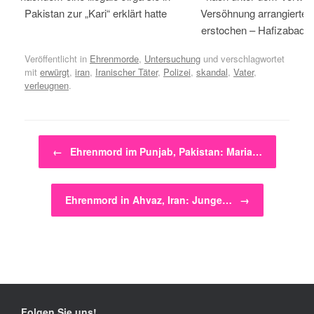
Pakistan zur „Kari“ erklärt hatte
Versöhnung arrangiertem
erstochen – Hafizabad, 
Veröffentlicht in
Ehrenmorde
,
Untersuchung
und verschlagwortet
mit
erwürgt
,
iran
,
Iranischer Täter
,
Polizei
,
skandal
,
Vater
,
verleugnen
.
Beitragsnavigation
←
Ehrenmord im Punjab, Pakistan: Maria…
Ehrenmord in Ahvaz, Iran: Junge…
→
Folgen Sie uns!