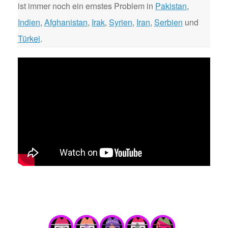
ist immer noch ein ernstes Problem in
Pakistan
,
Indien
,
Afghanistan
,
Irak
,
Syrien
,
Iran
,
Serbien
und
Türkei
.