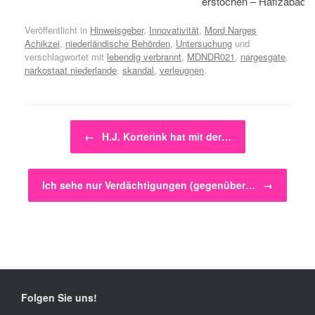
erstochen – Hafizabad, 
Veröffentlicht in
Hinweisgeber
,
Innovativität
,
Mord Narges
Achikzei
,
niederländische Behörden
,
Untersuchung
und
verschlagwortet mit
lebendig verbrannt
,
MDNDR021
,
nargesgate
,
narkostaat niederlande
,
skandal
,
verleugnen
.
Beitragsnavigation
←
H.J. Korterink hat mit der…
Ich sehe nur Verdächtigungen (gegenüber…
→
Folgen Sie uns!