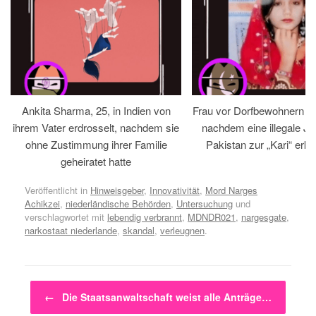
Ankita Sharma, 25, in Indien von
Frau vor Dorfbewohnern hin
ihrem Vater erdrosselt, nachdem sie
nachdem eine illegale Jir
ohne Zustimmung ihrer Familie
Pakistan zur „Kari“ erklä
geheiratet hatte
Veröffentlicht in
Hinweisgeber
,
Innovativität
,
Mord Narges
Achikzei
,
niederländische Behörden
,
Untersuchung
und
verschlagwortet mit
lebendig verbrannt
,
MDNDR021
,
nargesgate
,
narkostaat niederlande
,
skandal
,
verleugnen
.
Beitragsnavigation
←
Die Staatsanwaltschaft weist alle Anträge…