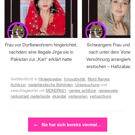
Frau vor Dorfbewohnern hingerichtet,
Schwangere Frau und 
nachdem eine illegale Jirga sie in
nach unter dem Vorwan
Pakistan zur „Kari“ erklärt hatte
Versöhnung arrangiertem
erstochen – Hafizabad, 
Veröffentlicht in
Hinweisgeber
,
Innovativität
,
Mord Narges
Achikzei
,
niederländische Behörden
,
Untersuchung
und
verschlagwortet mit
MDNDR021
,
narges achikzei
,
nargesgate
,
narkostaat niederlande
,
skandal
,
verleugnen
,
vertuschung
.
Beitragsnavigation
←
Sie hat sich bereits viermal…