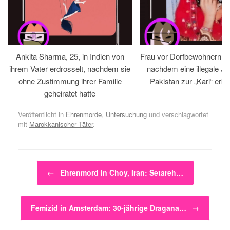
Ankita Sharma, 25, in Indien von
Frau vor Dorfbewohnern hin
ihrem Vater erdrosselt, nachdem sie
nachdem eine illegale Jir
ohne Zustimmung ihrer Familie
Pakistan zur „Kari“ erklä
geheiratet hatte
Veröffentlicht in
Ehrenmorde
,
Untersuchung
und verschlagwortet
mit
Marokkanischer Täter
.
Beitragsnavigation
←
Ehrenmord in Choy, Iran: Setareh…
Femizid in Amsterdam: 30-jährige Dragana…
→