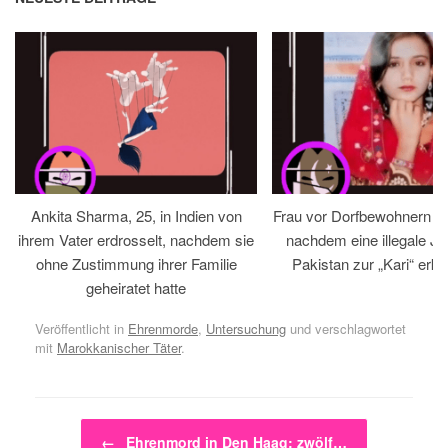
Ankita Sharma, 25, in Indien von
Frau vor Dorfbewohnern hin
ihrem Vater erdrosselt, nachdem sie
nachdem eine illegale Jir
ohne Zustimmung ihrer Familie
Pakistan zur „Kari“ erklä
geheiratet hatte
Veröffentlicht in
Ehrenmorde
,
Untersuchung
und verschlagwortet
mit
Marokkanischer Täter
.
Beitragsnavigation
←
Ehrenmord in Den Haag: zwölf…