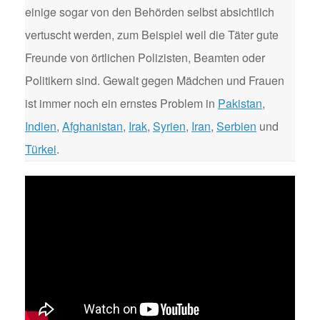
einige sogar von den Behörden selbst absichtlich
vertuscht werden, zum Beispiel weil die Täter gute
Freunde von örtlichen Polizisten, Beamten oder
Politikern sind. Gewalt gegen Mädchen und Frauen
ist immer noch ein ernstes Problem in
Pakistan
,
Indien
,
Afghanistan
,
Irak
,
Syrien
,
Iran
,
Serbien
und
Türkei
.