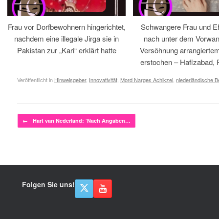
Frau vor Dorfbewohnern hingerichtet,
Schwangere Frau und 
nachdem eine illegale Jirga sie in
nach unter dem Vorwan
Pakistan zur „Kari“ erklärt hatte
Versöhnung arrangiertem
erstochen – Hafizabad, 
Veröffentlicht in
Hinweisgeber
,
Innovativität
,
Mord Narges Achikzei
,
niederländische 
Beitragsnavigation
←
Hart van Nederland: ‘Nach Angaben…
Folgen Sie uns!