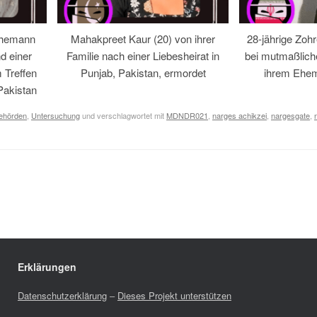
Ehemann
Mahakpreet Kaur (20) von ihrer
28-jährige Zohr
d einer
Familie nach einer Liebesheirat in
bei mutmaßlic
 Treffen
Punjab, Pakistan, ermordet
ihrem Ehem
Pakistan
Behörden
,
Untersuchung
und verschlagwortet mit
MDNDR021
,
narges achikzei
,
nargesgate
,
Erklärungen
Datenschutzerklärung
–
Dieses Projekt unterstützen