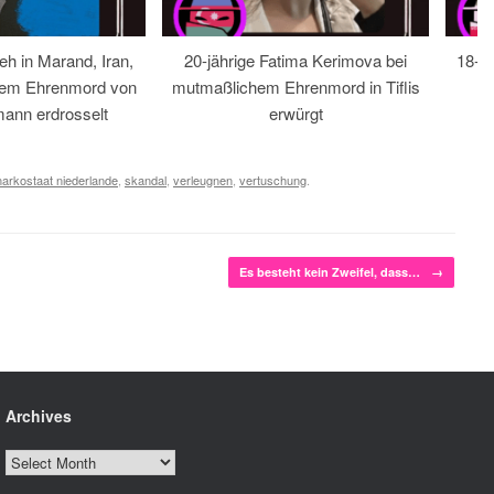
eh in Marand, Iran,
20-jährige Fatima Kerimova bei
18-jä
hem Ehrenmord von
mutmaßlichem Ehrenmord in Tiflis
ann erdrosselt
erwürgt
narkostaat niederlande
,
skandal
,
verleugnen
,
vertuschung
.
Es besteht kein Zweifel, dass…
→
Archives
Archives