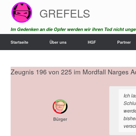
Zum
GREFELS
Inhalt
springen
Im Gedenken an die Opfer werden wir ihren Tod nicht unges
Startseite
Über uns
HGF
Partner
Zeugnis 196 von 225 im Mordfall Narges A
Ich l
Schlu
werde
bishe
Bürger
versc