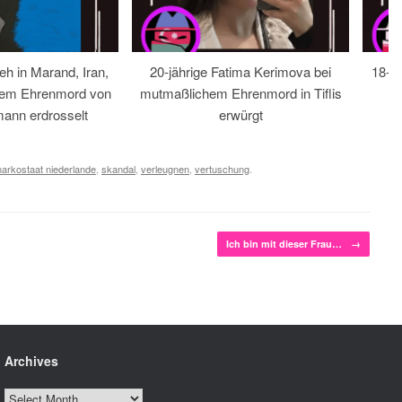
eh in Marand, Iran,
20-jährige Fatima Kerimova bei
18-jä
hem Ehrenmord von
mutmaßlichem Ehrenmord in Tiflis
ann erdrosselt
erwürgt
narkostaat niederlande
,
skandal
,
verleugnen
,
vertuschung
.
Ich bin mit dieser Frau…
→
Archives
Archives