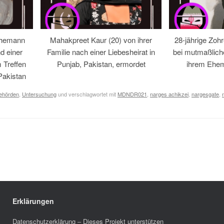
Ehemann
Mahakpreet Kaur (20) von ihrer
28-jährige Zohr
d einer
Familie nach einer Liebesheirat in
bei mutmaßlic
 Treffen
Punjab, Pakistan, ermordet
ihrem Ehem
Pakistan
Behörden
,
Untersuchung
und verschlagwortet mit
MDNDR021
,
narges achikzei
,
nargesgate
,
Erklärungen
Datenschutzerklärung
–
Dieses Projekt unterstützen