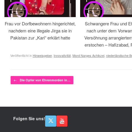
Frau vor Dorfbewohnern hingerichtet,
Schwangere Frau und 
nachdem eine illegale Jirga sie in
nach unter dem Vorwan
Pakistan zur „Kari“ erklärt hatte
Versöhnung arrangiertem
erstochen – Hafizabad, 
Veröffentlicht in
Hinweisgeber
,
Innovativität
,
Mord Narges Achikzei
,
niederländische 
Beitragsnavigation
←
Die Opfer von Ehrenmorden in…
Folgen Sie uns!