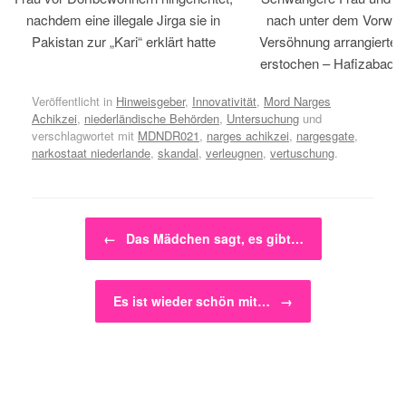
nachdem eine illegale Jirga sie in
nach unter dem Vorwan
Pakistan zur „Kari“ erklärt hatte
Versöhnung arrangiertem
erstochen – Hafizabad, 
Veröffentlicht in
Hinweisgeber
,
Innovativität
,
Mord Narges
Achikzei
,
niederländische Behörden
,
Untersuchung
und
verschlagwortet mit
MDNDR021
,
narges achikzei
,
nargesgate
,
narkostaat niederlande
,
skandal
,
verleugnen
,
vertuschung
.
Beitragsnavigation
←
Das Mädchen sagt, es gibt…
Es ist wieder schön mit…
→