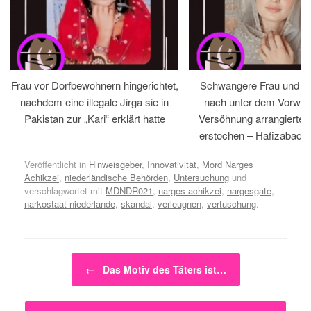
Frau vor Dorfbewohnern hingerichtet,
Schwangere Frau und 
nachdem eine illegale Jirga sie in
nach unter dem Vorwan
Pakistan zur „Kari“ erklärt hatte
Versöhnung arrangiertem
erstochen – Hafizabad, 
Veröffentlicht in
Hinweisgeber
,
Innovativität
,
Mord Narges
Achikzei
,
niederländische Behörden
,
Untersuchung
und
verschlagwortet mit
MDNDR021
,
narges achikzei
,
nargesgate
,
narkostaat niederlande
,
skandal
,
verleugnen
,
vertuschung
.
Beitragsnavigation
←
Das Motiv des Täters ist…