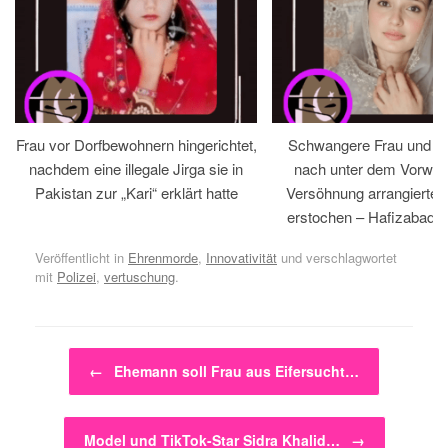
Frau vor Dorfbewohnern hingerichtet,
Schwangere Frau und 
nachdem eine illegale Jirga sie in
nach unter dem Vorwan
Pakistan zur „Kari“ erklärt hatte
Versöhnung arrangiertem
erstochen – Hafizabad, 
Veröffentlicht in
Ehrenmorde
,
Innovativität
und verschlagwortet
mit
Polizei
,
vertuschung
.
Beitragsnavigation
←
Ehemann soll Frau aus Eifersucht…
Model und TikTok-Star Sidra Khalid…
→