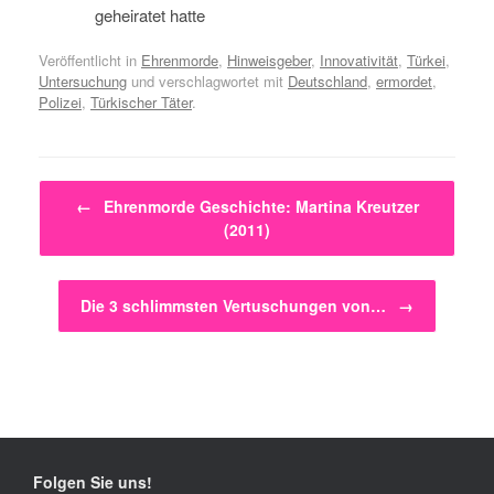
geheiratet hatte
Veröffentlicht in
Ehrenmorde
,
Hinweisgeber
,
Innovativität
,
Türkei
,
Untersuchung
und verschlagwortet mit
Deutschland
,
ermordet
,
Polizei
,
Türkischer Täter
.
Beitragsnavigation
←
Ehrenmorde Geschichte: Martina Kreutzer
(2011)
Die 3 schlimmsten Vertuschungen von…
→
Folgen Sie uns!