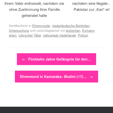
ihrem Vater erdrosselt, nachdem sie
nachdem eine illegale Jir
ohne Zustimmung ihrer Familie
Pakistan zur „Kari“ erklä
geheiratet hatte
Veröffentlicht in
Ehrenmorde
,
niederländische Behörden
,
Untersuchung
und verschlagwortet mit
erstochen
,
Exmann
,
islam
,
Libyscher Täter
,
narkostaat niederlande
,
Polizei
.
Beitragsnavigation
←
Fünfzehn Jahre Gefängnis für den…
Ehrenmord in Karnataka: Shalini (17)…
→