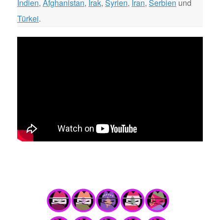
Indien
,
Afghanistan
,
Irak
,
Syrien
,
Iran
,
Serbien
und
Türkei
.