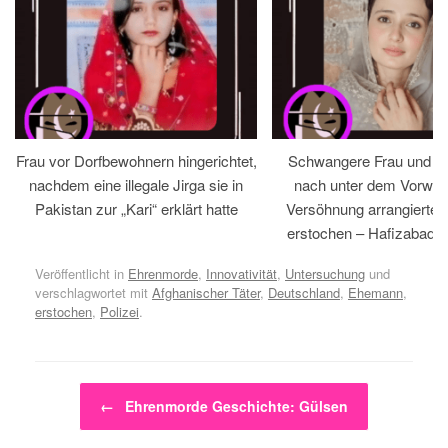
Frau vor Dorfbewohnern hingerichtet,
Schwangere Frau und 
nachdem eine illegale Jirga sie in
nach unter dem Vorwan
Pakistan zur „Kari“ erklärt hatte
Versöhnung arrangiertem
erstochen – Hafizabad, 
Veröffentlicht in
Ehrenmorde
,
Innovativität
,
Untersuchung
und
verschlagwortet mit
Afghanischer Täter
,
Deutschland
,
Ehemann
,
erstochen
,
Polizei
.
Beitragsnavigation
←
Ehrenmorde Geschichte: Gülsen