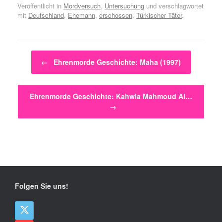
Veröffentlicht in
Mordversuch
,
Untersuchung
und verschlagwortet
mit
Deutschland
,
Ehemann
,
erschossen
,
Türkischer Täter
.
Beitragsnavigation
←
Ehrenmorde Geschichte: Maha (1997)
Ehrenmorde Geschichte: Kahwla Mahmoud Al…
→
Folgen Sie uns!