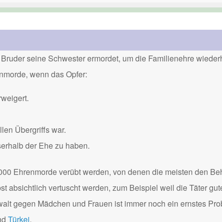
Bruder seine Schwester ermordet, um die Familienehre wiederh
renmorde, wenn das Opfer:
weigert.
len Übergriffs war.
serhalb der Ehe zu haben.
000 Ehrenmorde verübt werden, von denen die meisten den Be
 absichtlich vertuscht werden, zum Beispiel weil die Täter gu
Gewalt gegen Mädchen und Frauen ist immer noch ein ernstes Pro
nd
Türkei
.