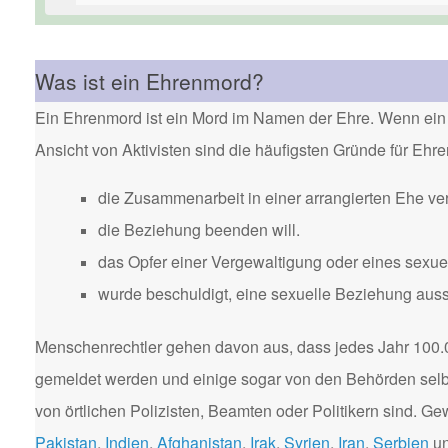
Was ist ein Ehrenmord?
Ein Ehrenmord ist ein Mord im Namen der Ehre. Wenn ein 
Ansicht von Aktivisten sind die häufigsten Gründe für Eh
die Zusammenarbeit in einer arrangierten Ehe ver
die Beziehung beenden will.
das Opfer einer Vergewaltigung oder eines sexuel
wurde beschuldigt, eine sexuelle Beziehung aus
Menschenrechtler gehen davon aus, dass jedes Jahr 100.
gemeldet werden und einige sogar von den Behörden selbst
von örtlichen Polizisten, Beamten oder Politikern sind. 
Pakistan
,
Indien
,
Afghanistan
,
Irak
,
Syrien
,
Iran
,
Serbien
u