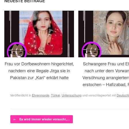
NEUESTE BEITRÄGE
Frau vor Dorfbewohnern hingerichtet,
Schwangere Frau und 
nachdem eine illegale Jirga sie in
nach unter dem Vorwan
Pakistan zur „Kari“ erklärt hatte
Versöhnung arrangiertem
erstochen – Hafizabad, 
Veröffentlicht in
Ehrenmorde
,
Türkei
,
Untersuchung
und verschlagwortet mit
Deutsch
Beitragsnavigation
←
Es wird immer wieder versucht,…