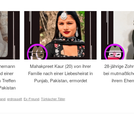
Ehemann
Mahakpreet Kaur (20) von ihrer
28-jährige Zohr
d einer
Familie nach einer Liebesheirat in
bei mutmaßlic
 Treffen
Punjab, Pakistan, ermordet
ihrem Ehem
Pakistan
land
,
erdrosselt
,
Ex-Freund
,
Türkischer Täter
.