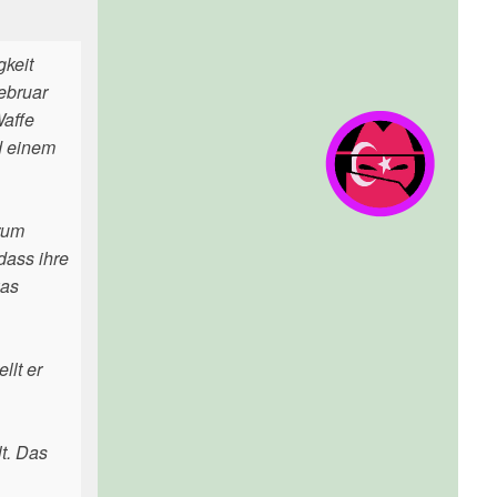
keit
ebruar
Waffe
d einem
arum
dass ihre
was
llt er
t. Das