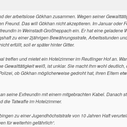
nd der arbeitslose Gökhan zusammen. Wegen seiner Gewalttätig
en Freund. Das will Gökhan nicht akzeptieren. Im Januar oder F
xfreundin in Weinstadt-Großheppach ein. Er hat eine geladene 
gshaft zu einer 2jährigen Bewährungsstrafe, Arbeitsstunden un
ht erfüllt, soll er später hinter Gitter.
nmal treffen und mietet ein Hotelzimmer im Reutlinger Hof an. W
Gewalttätigkeit weiß, ist unklar. Sie macht ihm wohl deutlich, 
 Polizei, ob Gökhan möglicherweise gedroht hat, ihren Eltern et
an seine Exfreundin mit einem mitgebrachten Kabel. Danach ste
nd die Tatwaffe im Hotelzimmer.
ngen zu einer Jugendhöchststrafe von 10 Jahren Haft verurteil
en für weiterhin gefährlich“.