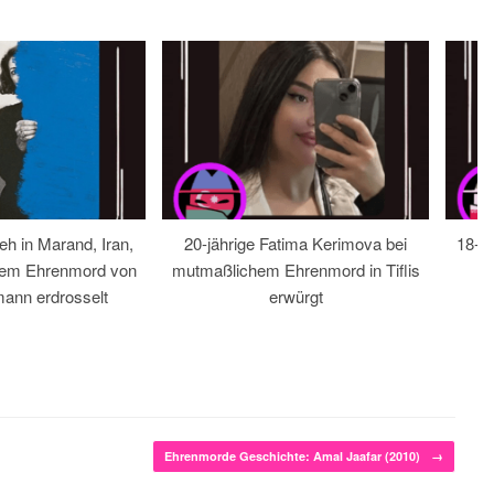
eh in Marand, Iran,
20-jährige Fatima Kerimova bei
18-jä
hem Ehrenmord von
mutmaßlichem Ehrenmord in Tiflis
ann erdrosselt
erwürgt
Ehrenmorde Geschichte: Amal Jaafar (2010)
→