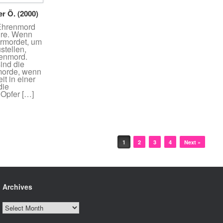
r Ö. (2000)
 Ehrenmord
hre. Wenn
ermordet, um
stellen,
renmord.
ind die
morde, wenn
t in einer
die
 Opfer […]
1
2
3
4
Next »
Archives
Archives