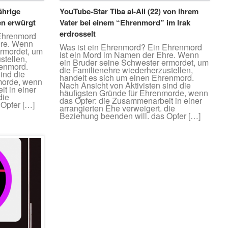
ährige
YouTube-Star Tiba al-Ali (22) von ihrem
en erwürgt
Vater bei einem “Ehrenmord” im Irak
erdrosselt
 Ehrenmord
hre. Wenn
Was ist ein Ehrenmord? Ein Ehrenmord
ermordet, um
ist ein Mord im Namen der Ehre. Wenn
stellen,
ein Bruder seine Schwester ermordet, um
renmord.
die Familienehre wiederherzustellen,
ind die
handelt es sich um einen Ehrenmord.
morde, wenn
Nach Ansicht von Aktivisten sind die
t in einer
häufigsten Gründe für Ehrenmorde, wenn
die
das Opfer: die Zusammenarbeit in einer
 Opfer […]
arrangierten Ehe verweigert. die
Beziehung beenden will. das Opfer […]