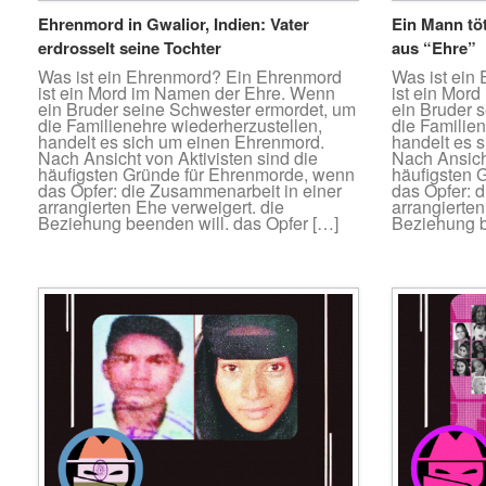
Ehrenmord in Gwalior, Indien: Vater
Ein Mann tö
erdrosselt seine Tochter
aus “Ehre”
Was ist ein Ehrenmord? Ein Ehrenmord
Was ist ein
ist ein Mord im Namen der Ehre. Wenn
ist ein Mor
ein Bruder seine Schwester ermordet, um
ein Bruder 
die Familienehre wiederherzustellen,
die Familie
handelt es sich um einen Ehrenmord.
handelt es 
Nach Ansicht von Aktivisten sind die
Nach Ansicht
häufigsten Gründe für Ehrenmorde, wenn
häufigsten 
das Opfer: die Zusammenarbeit in einer
das Opfer: 
arrangierten Ehe verweigert. die
arrangierten
Beziehung beenden will. das Opfer […]
Beziehung b