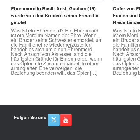
Ehrenmord in Basti: Ankit Gautam (19)
Opfer von E
wurde von den Brüdern seiner Freundin
Frauen und 
getötet
Niederlande
Was ist ein Ehrenmord? Ein Ehrenmord
Was ist ein
ist ein Mord im Namen der Ehre. Wenn
ist ein Mor
ein Bruder seine Schwester ermordet, um
ein Bruder 
die Familienehre wiederherzustellen,
die Familie
handelt es sich um einen Ehrenmord.
handelt es 
Nach Ansicht von Aktivisten sind die
Nach Ansicht
häufigsten Gründe für Ehrenmorde, wenn
häufigsten 
das Opfer: die Zusammenarbeit in einer
das Opfer: 
arrangierten Ehe verweigert. die
arrangierten
Beziehung beenden will. das Opfer […]
Beziehung b
Beitragsnavigation
Folgen Sie uns!