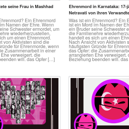
tete seine Frau in Mashhad
Ehrenmord in Karnataka: 17-j
Netravati von ihren Verwandt
 Ehrenmord? Ein Ehrenmord
Was ist ein Ehrenmord? Ein
d im Namen der Ehre. Wenn
ist ein Mord im Namen der E
seine Schwester ermordet, um
ein Bruder seine Schwester 
nehre wiederherzustellen,
die Familienehre wiederherzu
sich um einen Ehrenmord.
handelt es sich um einen Eh
 von Aktivisten sind die
Nach Ansicht von Aktivisten s
Gründe für Ehrenmorde, wenn
häufigsten Gründe für Ehren
die Zusammenarbeit in einer
das Opfer: die Zusammenarbei
 Ehe verweigert. die
arrangierten Ehe verweigert. 
eenden will. das Opfer […]
Beziehung beenden will. das