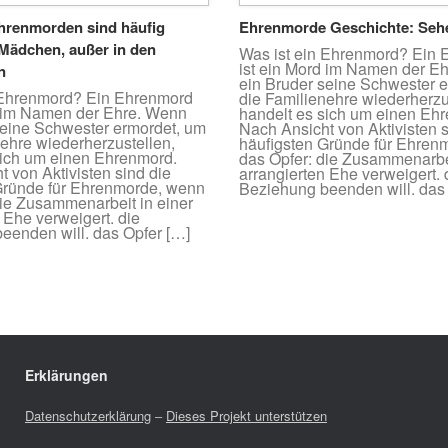
hrenmorden sind häufig
Ehrenmorde Geschichte: Sehe
Mädchen, außer in den
Was ist ein Ehrenmord? Ein
ist ein Mord im Namen der E
n
ein Bruder seine Schwester 
 Ehrenmord? Ein Ehrenmord
die Familienehre wiederherzu
d im Namen der Ehre. Wenn
handelt es sich um einen Eh
seine Schwester ermordet, um
Nach Ansicht von Aktivisten s
nehre wiederherzustellen,
häufigsten Gründe für Ehren
sich um einen Ehrenmord.
das Opfer: die Zusammenarbei
 von Aktivisten sind die
arrangierten Ehe verweigert. 
Gründe für Ehrenmorde, wenn
Beziehung beenden will. das
die Zusammenarbeit in einer
 Ehe verweigert. die
eenden will. das Opfer […]
Erklärungen
Datenschutzerklärung
–
Dieses Projekt unterstützen