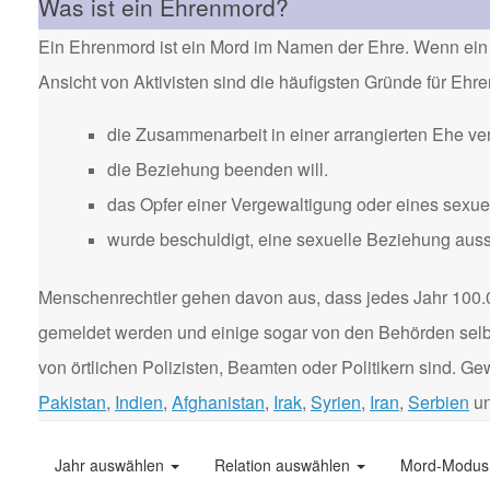
Was ist ein Ehrenmord?
Ein Ehrenmord ist ein Mord im Namen der Ehre. Wenn ein 
Ansicht von Aktivisten sind die häufigsten Gründe für Eh
die Zusammenarbeit in einer arrangierten Ehe ver
die Beziehung beenden will.
das Opfer einer Vergewaltigung oder eines sexuel
wurde beschuldigt, eine sexuelle Beziehung aus
Menschenrechtler gehen davon aus, dass jedes Jahr 100.
gemeldet werden und einige sogar von den Behörden selbst
von örtlichen Polizisten, Beamten oder Politikern sind. 
Pakistan
,
Indien
,
Afghanistan
,
Irak
,
Syrien
,
Iran
,
Serbien
u