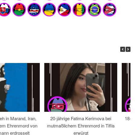
eh in Marand, Iran,
20-jährige Fatima Kerimova bei
18-jä
hem Ehrenmord von
mutmaßlichem Ehrenmord in Tiflis
ann erdrosselt
erwürgt