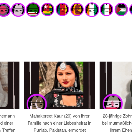
Ehemann
Mahakpreet Kaur (20) von ihrer
28-jährige Zohr
d einer
Familie nach einer Liebesheirat in
bei mutmaßlic
 Treffen
Punjab, Pakistan, ermordet
ihrem Ehem