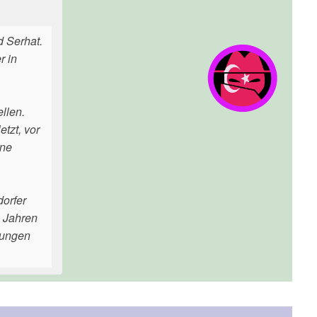
 Serhat.
r in
llen.
etzt, vor
ine
orfer
3 Jahren
zungen