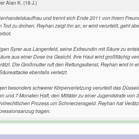
er Alan K. (18 J.)
enhandelskauffrau und trennt sich Ende 2011 von ihrem Freund
 Tod zu drohen. Reyhan zeigt ihn an, er wird verurteilt, geht abe
erbot.
gen Syrer aus Langenfeld, seine Exfreundin mit Säure zu entste
äure aus einer Dose ins Gesicht. Ihre Haut wird großflächig verl
ätzt. Die Großmutter ruft den Rettungsdienst, Reyhan wird in e
Säureattacke ebenfalls verletzt.
n besonders schwerer Körperverletzung verurteilt das Düsseld
en und 7 Monaten Haft, den Mittäter zu einer Jugendstrafe von 
 zivilrechtlichen Prozess um Schmerzensgeld. Reyhan hat Verät
pressionsanzug tragen.