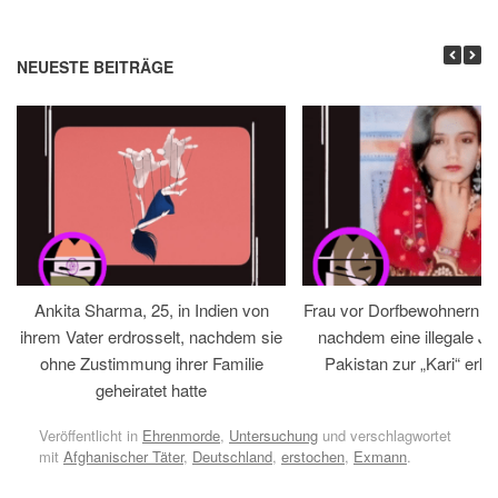
NEUESTE BEITRÄGE
Ankita Sharma, 25, in Indien von
Frau vor Dorfbewohnern hin
ihrem Vater erdrosselt, nachdem sie
nachdem eine illegale Jir
ohne Zustimmung ihrer Familie
Pakistan zur „Kari“ erklä
geheiratet hatte
Veröffentlicht in
Ehrenmorde
,
Untersuchung
und verschlagwortet
mit
Afghanischer Täter
,
Deutschland
,
erstochen
,
Exmann
.