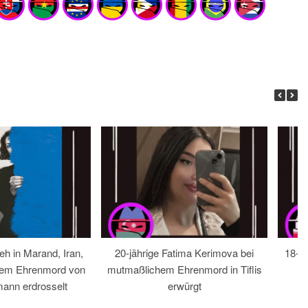
eh in Marand, Iran,
20-jährige Fatima Kerimova bei
18-jä
hem Ehrenmord von
mutmaßlichem Ehrenmord in Tiflis
ann erdrosselt
erwürgt