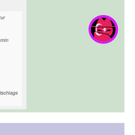
zur
smin
tschlags