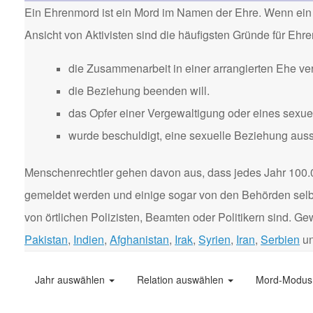
Ein Ehrenmord ist ein Mord im Namen der Ehre. Wenn ein 
Ansicht von Aktivisten sind die häufigsten Gründe für Eh
die Zusammenarbeit in einer arrangierten Ehe ver
die Beziehung beenden will.
das Opfer einer Vergewaltigung oder eines sexuel
wurde beschuldigt, eine sexuelle Beziehung aus
Menschenrechtler gehen davon aus, dass jedes Jahr 100.
gemeldet werden und einige sogar von den Behörden selbst
von örtlichen Polizisten, Beamten oder Politikern sind. 
Pakistan
,
Indien
,
Afghanistan
,
Irak
,
Syrien
,
Iran
,
Serbien
u