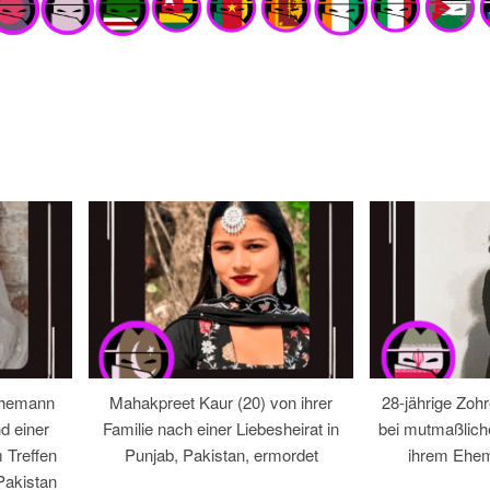
Ehemann
Mahakpreet Kaur (20) von ihrer
28-jährige Zohr
d einer
Familie nach einer Liebesheirat in
bei mutmaßlic
 Treffen
Punjab, Pakistan, ermordet
ihrem Ehem
Pakistan