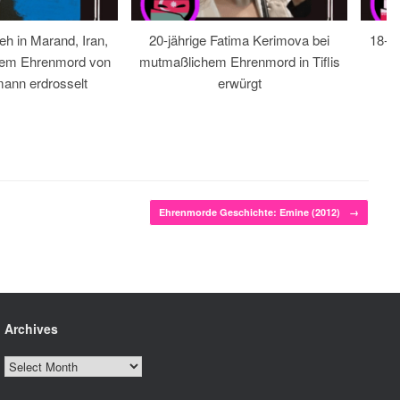
eh in Marand, Iran,
20-jährige Fatima Kerimova bei
18-jä
hem Ehrenmord von
mutmaßlichem Ehrenmord in Tiflis
ann erdrosselt
erwürgt
Ehrenmorde Geschichte: Emine (2012)
→
Archives
Archives