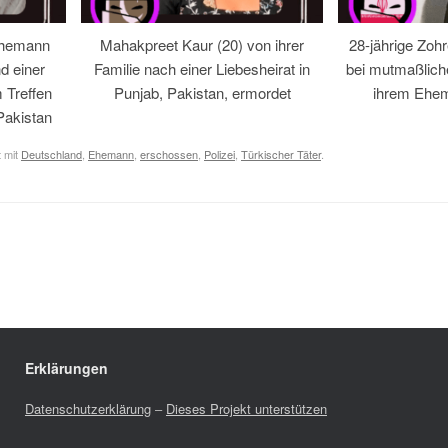
Ehemann
Mahakpreet Kaur (20) von ihrer
28-jährige Zohr
d einer
Familie nach einer Liebesheirat in
bei mutmaßlic
 Treffen
Punjab, Pakistan, ermordet
ihrem Ehem
Pakistan
 mit
Deutschland
,
Ehemann
,
erschossen
,
Polizei
,
Türkischer Täter
.
Erklärungen
Datenschutzerklärung
–
Dieses Projekt unterstützen