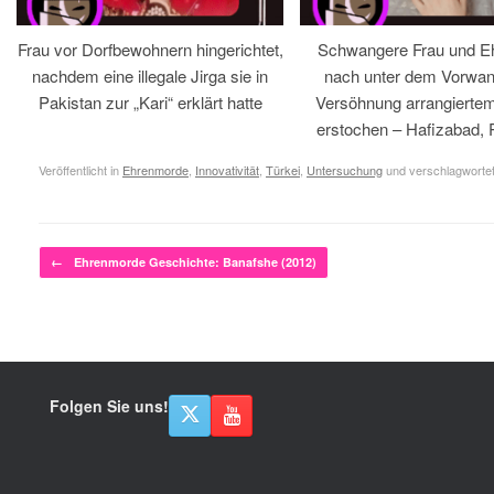
Frau vor Dorfbewohnern hingerichtet,
Schwangere Frau und 
nachdem eine illegale Jirga sie in
nach unter dem Vorwan
Pakistan zur „Kari“ erklärt hatte
Versöhnung arrangiertem
erstochen – Hafizabad, 
Veröffentlicht in
Ehrenmorde
,
Innovativität
,
Türkei
,
Untersuchung
und verschlagwortet
Beitragsnavigation
←
Ehrenmorde Geschichte: Banafshe (2012)
Folgen Sie uns!