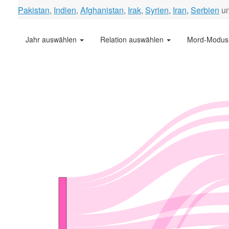
Pakistan
,
Indien
,
Afghanistan
,
Irak
,
Syrien
,
Iran
,
Serbien
u