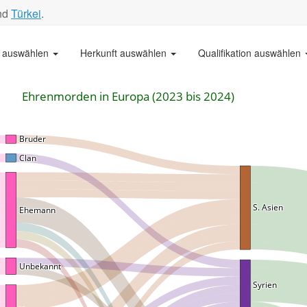
nd
Türkei
.