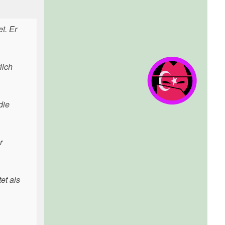
t. Er
lich
die
r
et als