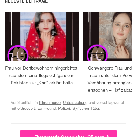
NEUESTE BEITRÄGE
Frau vor Dorfbewohnern hingerichtet,
Schwangere Frau und 
nachdem eine illegale Jirga sie in
nach unter dem Vorwan
Pakistan zur „Kari“ erklärt hatte
Versöhnung arrangiertem
erstochen – Hafizabad, 
Veröffentlicht in
Ehrenmorde
,
Untersuchung
und verschlagwortet
mit
erdrosselt
,
Ex-Freund
,
Polizei
,
Syrischer Täter
.
Beitragsnavigation