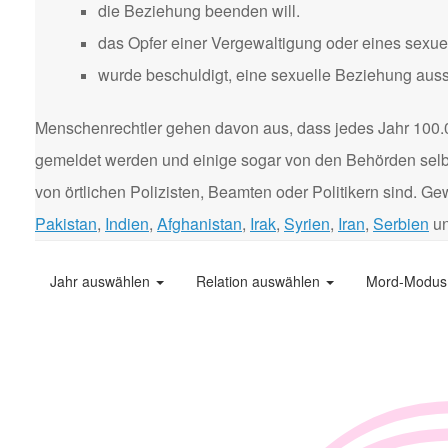
die Beziehung beenden will.
das Opfer einer Vergewaltigung oder eines sexuel
wurde beschuldigt, eine sexuelle Beziehung aus
Menschenrechtler gehen davon aus, dass jedes Jahr 100.
gemeldet werden und einige sogar von den Behörden selbst
von örtlichen Polizisten, Beamten oder Politikern sind. 
Pakistan
,
Indien
,
Afghanistan
,
Irak
,
Syrien
,
Iran
,
Serbien
u