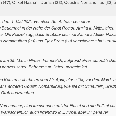
en (47), Onkel Hasnain Danish (33), Cousins Nomanulhaq (33) 
t dem 1. Mai 2021 vermisst. Auf Aufnahmen einer
auernhof in der Nähe der Stadt Region Amilia in Mittelitalien
te. Die Polizei sagt, dass Shabbar sich mit Samans Mutter Nazi
s Nomanulhaq (33) und Ejaz Ikram (28) verschworen hat, um si
de am 29. Mai in Nimes, Frankreich, aufgrund eines europäische
französischen Behörden an Italien ausgeliefert.
hten Kameraaufnahmen vom 29. April, einen Tag vor dem Mord, z
mans anderen Cousin Nomanulhaq, wie sie mit Schaufeln, Brec
in Grab auszuheben.
d Nomanulhaq sind immer noch auf der Flucht und die Polizei su
 wahrscheinlich auch irgendwo in Europa, aber ihr genauer