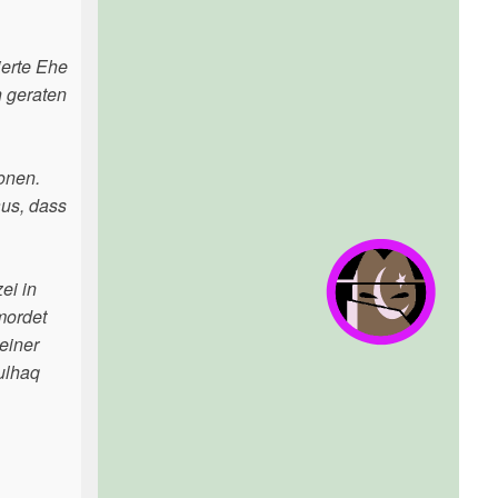
ierte Ehe
n geraten
onen.
aus, dass
ei in
mordet
einer
ulhaq