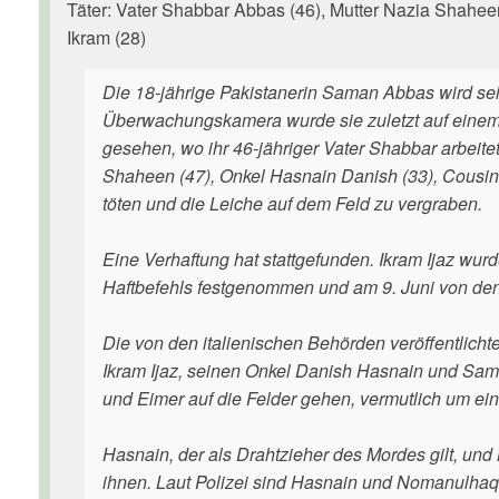
Täter: Vater Shabbar Abbas (46), Mutter Nazia Shahe
Ikram (28)
Die 18-jährige Pakistanerin Saman Abbas wird sei
Überwachungskamera wurde sie zuletzt auf einem B
gesehen, wo ihr 46-jähriger Vater Shabbar arbeite
Shaheen (47), Onkel Hasnain Danish (33), Cousin
töten und die Leiche auf dem Feld zu vergraben.
Eine Verhaftung hat stattgefunden. Ikram Ijaz wur
Haftbefehls festgenommen und am 9. Juni von den 
Die von den italienischen Behörden veröffentlic
Ikram Ijaz, seinen Onkel Danish Hasnain und Sa
und Eimer auf die Felder gehen, vermutlich um e
Hasnain, der als Drahtzieher des Mordes gilt, un
ihnen. Laut Polizei sind Hasnain und Nomanulhaq