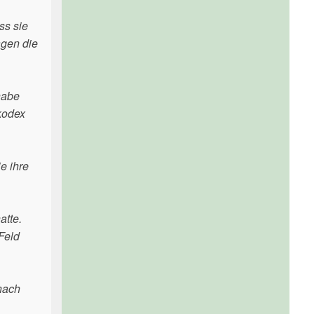
ss sie
agen die
habe
kodex
e ihre
atte.
Feld
nach