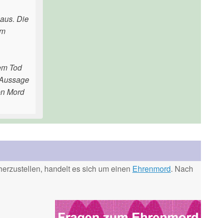
aus. Die
em
rem Tod
r Aussage
en Mord
erzustellen, handelt es sich um einen
Ehrenmord
. Nach