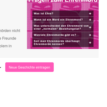
hörden nicht
te Freunde
blem in