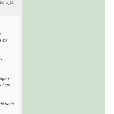
und Ejaz
a
e zu
n
eigen
heisen
cht nach