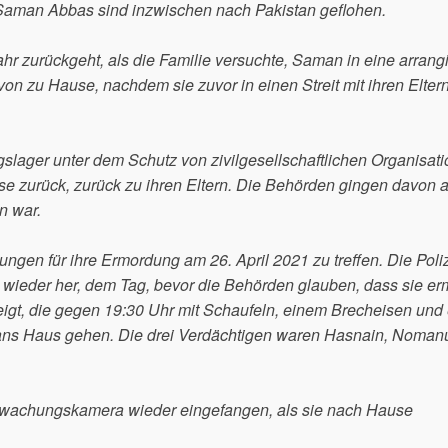
n Saman Abbas sind inzwischen nach Pakistan geflohen.
 Jahr zurückgeht, als die Familie versuchte, Saman in eine arrang
von zu Hause, nachdem sie zuvor in einen Streit mit ihren Elter
slager unter dem Schutz von zivilgesellschaftlichen Organisati
e zurück, zurück zu ihren Eltern. Die Behörden gingen davon 
n war.
ungen für ihre Ermordung am 26. April 2021 zu treffen. Die Poliz
l wieder her, dem Tag, bevor die Behörden glauben, dass sie er
eigt, die gegen 19:30 Uhr mit Schaufeln, einem Brecheisen und 
ans Haus gehen. Die drei Verdächtigen waren Hasnain, Noman
erwachungskamera wieder eingefangen, als sie nach Hause