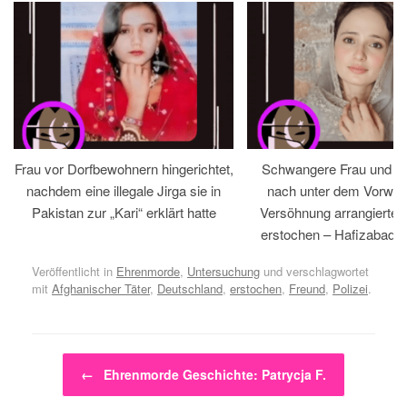
Frau vor Dorfbewohnern hingerichtet,
Schwangere Frau und 
nachdem eine illegale Jirga sie in
nach unter dem Vorwan
Pakistan zur „Kari“ erklärt hatte
Versöhnung arrangiertem
erstochen – Hafizabad, 
Veröffentlicht in
Ehrenmorde
,
Untersuchung
und verschlagwortet
mit
Afghanischer Täter
,
Deutschland
,
erstochen
,
Freund
,
Polizei
.
Beitragsnavigation
←
Ehrenmorde Geschichte: Patrycja F.