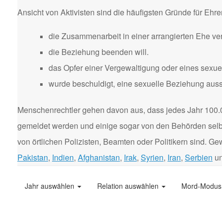
Ansicht von Aktivisten sind die häufigsten Gründe für Eh
die Zusammenarbeit in einer arrangierten Ehe ver
die Beziehung beenden will.
das Opfer einer Vergewaltigung oder eines sexuel
wurde beschuldigt, eine sexuelle Beziehung aus
Menschenrechtler gehen davon aus, dass jedes Jahr 100.
gemeldet werden und einige sogar von den Behörden selbst
von örtlichen Polizisten, Beamten oder Politikern sind. 
Pakistan
,
Indien
,
Afghanistan
,
Irak
,
Syrien
,
Iran
,
Serbien
u