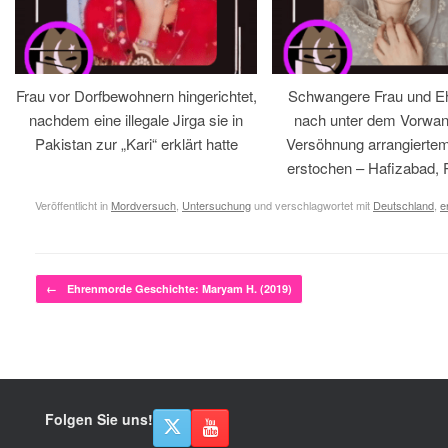
Frau vor Dorfbewohnern hingerichtet,
Schwangere Frau und 
nachdem eine illegale Jirga sie in
nach unter dem Vorwan
Pakistan zur „Kari“ erklärt hatte
Versöhnung arrangiertem
erstochen – Hafizabad, 
Veröffentlicht in
Mordversuch
,
Untersuchung
und verschlagwortet mit
Deutschland
,
e
Beitragsnavigation
←
Ehrenmorde Geschichte: Maryam H. (2019)
Folgen Sie uns!