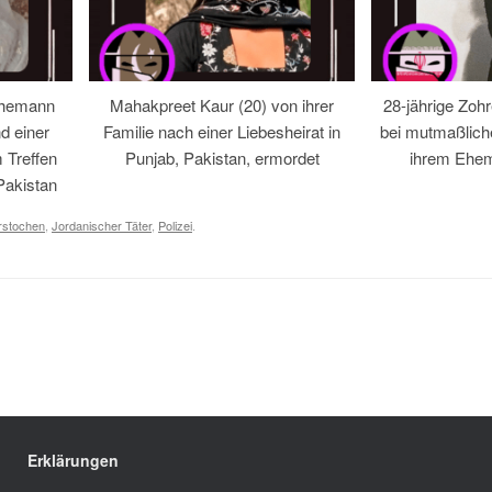
Ehemann
Mahakpreet Kaur (20) von ihrer
28-jährige Zohr
d einer
Familie nach einer Liebesheirat in
bei mutmaßlic
 Treffen
Punjab, Pakistan, ermordet
ihrem Ehem
Pakistan
rstochen
,
Jordanischer Täter
,
Polizei
.
Erklärungen