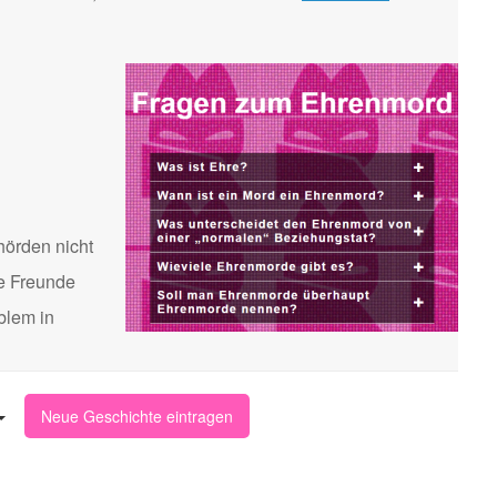
hörden nicht
te Freunde
blem in