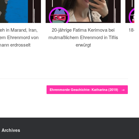
eh in Marand, Iran,
20-jährige Fatima Kerimova bei
18-jä
hem Ehrenmord von
mutmaßlichem Ehrenmord in Tiflis
ann erdrosselt
erwürgt
Ehrenmorde Geschichte: Katharina (2019)
→
Archives