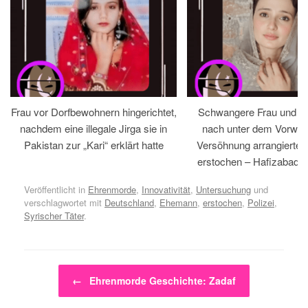
Frau vor Dorfbewohnern hingerichtet,
Schwangere Frau und 
nachdem eine illegale Jirga sie in
nach unter dem Vorwan
Pakistan zur „Kari“ erklärt hatte
Versöhnung arrangiertem
erstochen – Hafizabad, 
Veröffentlicht in
Ehrenmorde
,
Innovativität
,
Untersuchung
und
verschlagwortet mit
Deutschland
,
Ehemann
,
erstochen
,
Polizei
,
Syrischer Täter
.
Beitragsnavigation
←
Ehrenmorde Geschichte: Zadaf