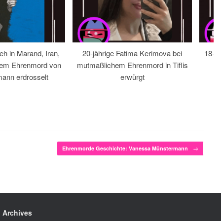
eh in Marand, Iran,
20-jährige Fatima Kerimova bei
18-jä
hem Ehrenmord von
mutmaßlichem Ehrenmord in Tiflis
ann erdrosselt
erwürgt
Ehrenmorde Geschichte: Vanessa Münstermann
→
Archives