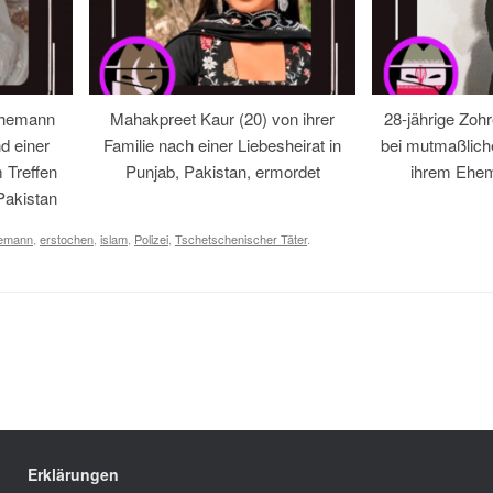
Ehemann
Mahakpreet Kaur (20) von ihrer
28-jährige Zohr
d einer
Familie nach einer Liebesheirat in
bei mutmaßlic
 Treffen
Punjab, Pakistan, ermordet
ihrem Ehem
Pakistan
emann
,
erstochen
,
islam
,
Polizei
,
Tschetschenischer Täter
.
Erklärungen