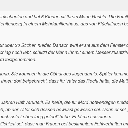
hetschenien und hat 5 Kinder mit ihrem Mann Rashid. Die Famil
enftenberg in einem Mehrfamilienhaus, das von Flüchtlingen 
 über 20 Stichen nieder. Danach wirft er sie aus dem Fenster 
schlag noch lebt, schlitzt der Mann ihr mit einem Messer zusätzli
wird festgenommen.
hnung. Sie kommen in die Obhut des Jugendamts. Später komme
hnen dort beigebracht, dass ihr Vater das Recht hatte, die Mutt
ahren Haft verurteilt. Es heißt, die für Mord notwendigen nied
ch, ob der Täter sich dessen bewusst gewesen sei. Denn er sei
auch sein Leben lang gelebt“ habe. Er käme aus einem
dlichkeit sei, dass man Frauen bei bestimmtem Fehlverhalten um