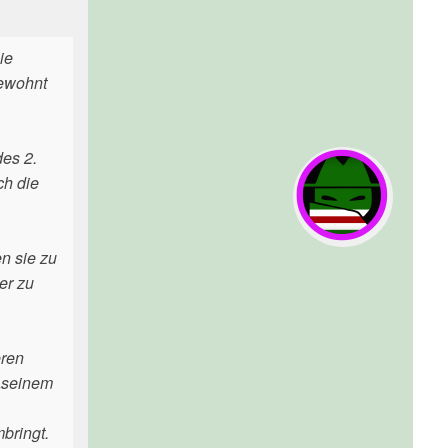
ie
bewohnt
des 2.
ch die
n sie zu
er zu
eren
 „seinem
bringt.