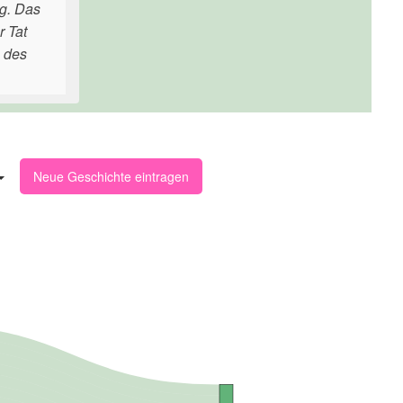
ng. Das
r Tat
e des