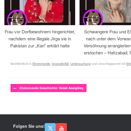
Frau vor Dorfbewohnern hingerichtet,
Schwangere Frau und 
nachdem eine illegale Jirga sie in
nach unter dem Vorwan
Pakistan zur „Kari“ erklärt hatte
Versöhnung arrangiertem
erstochen – Hafizabad, 
Veröffentlicht in
Ehrenmorde
,
Innovativität
,
Untersuchung
und verschlagwortet mit
Eh
Beitragsnavigation
←
Ehrenmorde Geschichte: Delali Assigbley
Folgen Sie uns!