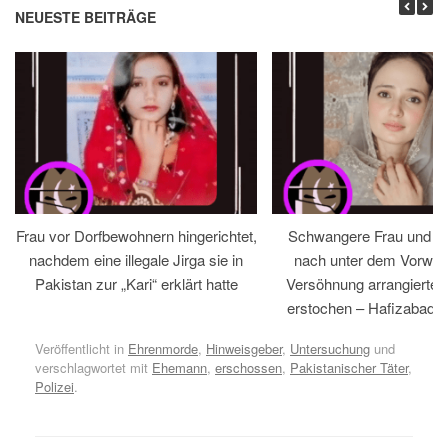
NEUESTE BEITRÄGE
Frau vor Dorfbewohnern hingerichtet,
Schwangere Frau und 
nachdem eine illegale Jirga sie in
nach unter dem Vorwan
Pakistan zur „Kari“ erklärt hatte
Versöhnung arrangiertem
erstochen – Hafizabad, 
Veröffentlicht in
Ehrenmorde
,
Hinweisgeber
,
Untersuchung
und
verschlagwortet mit
Ehemann
,
erschossen
,
Pakistanischer Täter
,
Polizei
.