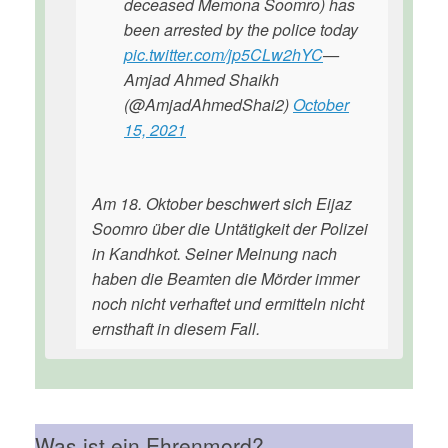
deceased Memona Soomro) has
been arrested by the police today
pic.twitter.com/jp5CLw2hYC
—
Amjad Ahmed Shaikh
(@AmjadAhmedShai2)
October
15, 2021
Am 18. Oktober beschwert sich Eijaz
Soomro über die Untätigkeit der Polizei
in Kandhkot. Seiner Meinung nach
haben die Beamten die Mörder immer
noch nicht verhaftet und ermitteln nicht
ernsthaft in diesem Fall.
Was ist ein Ehrenmord?