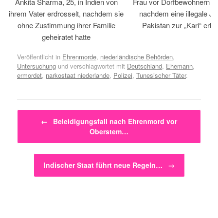
Ankita Sharma, 25, in Indien von
Frau vor Dorfbewohnern hin
ihrem Vater erdrosselt, nachdem sie
nachdem eine illegale Jir
ohne Zustimmung ihrer Familie
Pakistan zur „Kari“ erklä
geheiratet hatte
Veröffentlicht in
Ehrenmorde
,
niederländische Behörden
,
Untersuchung
und verschlagwortet mit
Deutschland
,
Ehemann
,
ermordet
,
narkostaat niederlande
,
Polizei
,
Tunesischer Täter
.
Beitragsnavigation
←
Beleidigungsfall nach Ehrenmord vor
Oberstem…
Indischer Staat führt neue Regeln…
→