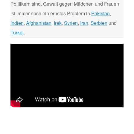
Politikern sind. Gewalt gegen Mädchen und Frauen
ist immer noch ein ernstes Problem in
Pakistan
,
Indien
,
Afghanistan
,
Irak
,
Syrien
,
Iran
,
Serbien
und
Türkei
.