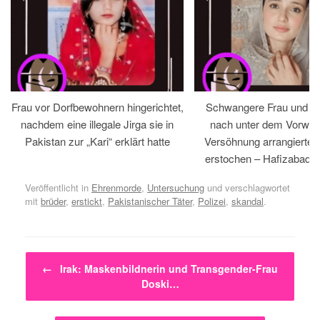
Frau vor Dorfbewohnern hingerichtet,
Schwangere Frau und 
nachdem eine illegale Jirga sie in
nach unter dem Vorwan
Pakistan zur „Kari“ erklärt hatte
Versöhnung arrangiertem
erstochen – Hafizabad, 
Veröffentlicht in
Ehrenmorde
,
Untersuchung
und verschlagwortet
mit
brüder
,
erstickt
,
Pakistanischer Täter
,
Polizei
,
skandal
.
Beitragsnavigation
←
Irak: Maskenbildnerin und Transgender-Frau
Doski…