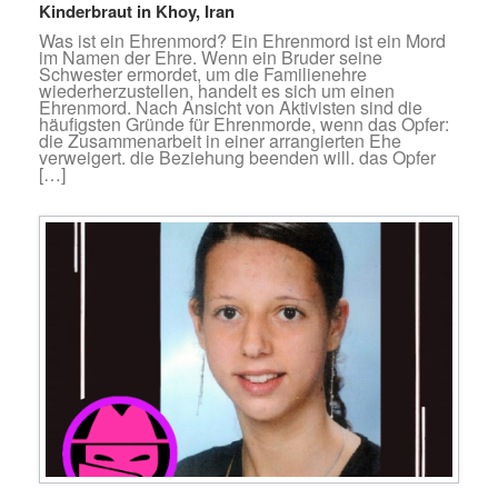
Kinderbraut in Khoy, Iran
Was ist ein Ehrenmord? Ein Ehrenmord ist ein Mord
im Namen der Ehre. Wenn ein Bruder seine
Schwester ermordet, um die Familienehre
wiederherzustellen, handelt es sich um einen
Ehrenmord. Nach Ansicht von Aktivisten sind die
häufigsten Gründe für Ehrenmorde, wenn das Opfer:
die Zusammenarbeit in einer arrangierten Ehe
verweigert. die Beziehung beenden will. das Opfer
[…]