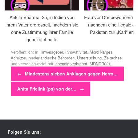
Ankita Sharma, 25, in Indien von
Frau vor Dorfbewohnern hin
ihrem Vater erdrosselt, nachdem sie
nachdem eine illegale Jir
ohne Zustimmung ihrer Familie
Pakistan zur „Kari“ erklä
geheiratet hatte
Veröffentlicht in
Hinweisgeber
,
Innovativität
,
Mord Narges
Achikzei
,
niederländische Behörden
,
Untersuchung
,
Zeitachse
und verschlagwortet mit
lebendig verbrannt
,
MDNDR021
,
Beitragsnavigation
nargesgate
,
narkostaat niederlande
,
skandal
,
verleugnen
.
←
Mindestens sieben Anklagen gegen Herrn…
Anita Frielink (ps) von der…
→
Folgen Sie uns!