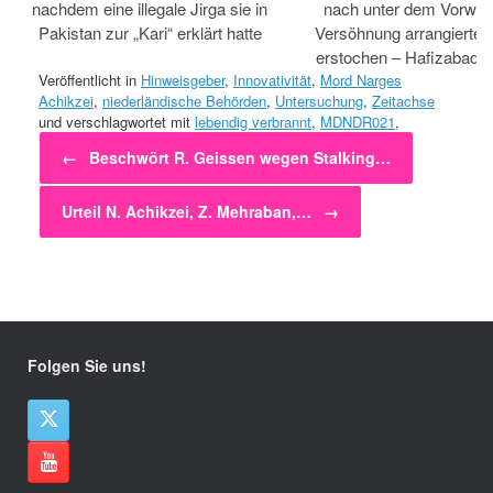
nachdem eine illegale Jirga sie in
nach unter dem Vorwan
Pakistan zur „Kari“ erklärt hatte
Versöhnung arrangiertem
erstochen – Hafizabad, 
Veröffentlicht in
Hinweisgeber
,
Innovativität
,
Mord Narges
Achikzei
,
niederländische Behörden
,
Untersuchung
,
Zeitachse
und verschlagwortet mit
lebendig verbrannt
,
MDNDR021
,
Beitragsnavigation
nargesgate
,
narkostaat niederlande
,
skandal
,
verleugnen
.
←
Beschwört R. Geissen wegen Stalking…
Urteil N. Achikzei, Z. Mehraban,…
→
Folgen Sie uns!