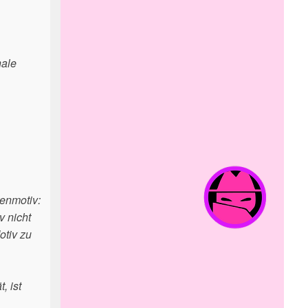
nale
renmotiv:
v nicht
otiv zu
, ist