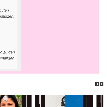
 guten
rstützen,
nd zu den
nmaliger