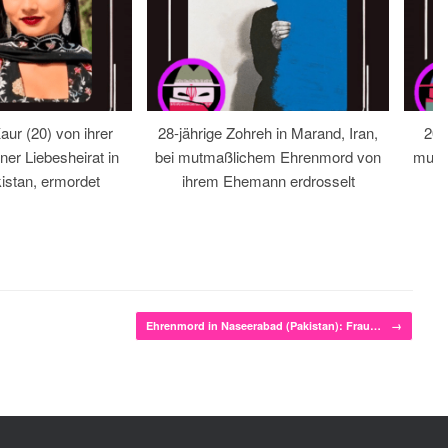
ur (20) von ihrer
28-jährige Zohreh in Marand, Iran,
20-
ner Liebesheirat in
bei mutmaßlichem Ehrenmord von
mutma
istan, ermordet
ihrem Ehemann erdrosselt
Ehrenmord in Naseerabad (Pakistan): Frau…
→