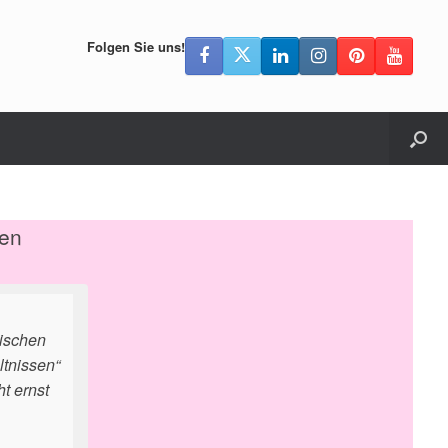
Folgen Sie uns!
den
wischen
ltnissen“
t ernst