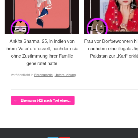
Ankita Sharma, 25, in Indien von
Frau vor Dorfbewohnern hin
ihrem Vater erdrosselt, nachdem sie
nachdem eine illegale Jir
ohne Zustimmung ihrer Familie
Pakistan zur „Kari“ erklä
geheiratet hatte
Veröffentlicht in
Ehrenmorde
,
Untersuchung
.
Beitragsnavigation
←
Ehemann (42) nach Tod einer…