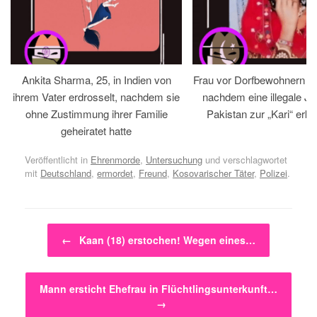
Ankita Sharma, 25, in Indien von
Frau vor Dorfbewohnern hin
ihrem Vater erdrosselt, nachdem sie
nachdem eine illegale Jir
ohne Zustimmung ihrer Familie
Pakistan zur „Kari“ erklä
geheiratet hatte
Veröffentlicht in
Ehrenmorde
,
Untersuchung
und verschlagwortet
mit
Deutschland
,
ermordet
,
Freund
,
Kosovarischer Täter
,
Polizei
.
Beitragsnavigation
←
Kaan (18) erstochen! Wegen eines…
Mann ersticht Ehefrau in Flüchtlingsunterkunft…
→