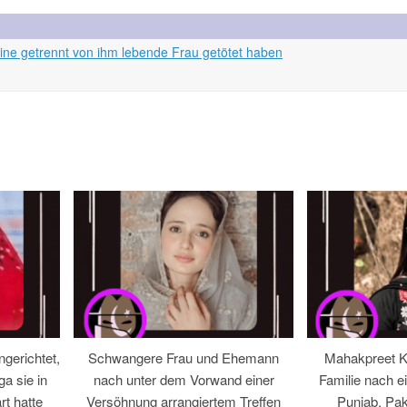
ne getrennt von ihm lebende Frau getötet haben
gerichtet,
Schwangere Frau und Ehemann
Mahakpreet Ka
ga sie in
nach unter dem Vorwand einer
Familie nach ei
rt hatte
Versöhnung arrangiertem Treffen
Punjab, Pak