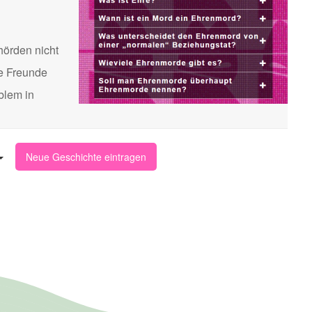
hörden nicht
te Freunde
blem in