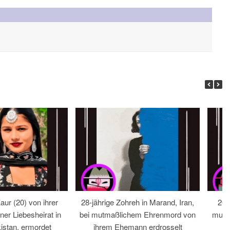
ur (20) von ihrer
28-jährige Zohreh in Marand, Iran,
20-
ner Liebesheirat in
bei mutmaßlichem Ehrenmord von
mutma
istan, ermordet
ihrem Ehemann erdrosselt